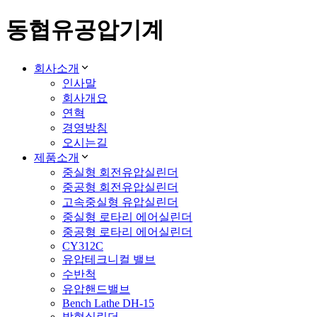
동협유공압기계
회사소개
인사말
회사개요
연혁
경영방침
오시는길
제품소개
중실형 회전유압실린더
중공형 회전유압실린더
고속중실형 유압실린더
중실형 로타리 에어실린더
중공형 로타리 에어실린더
CY312C
유압테크니컬 밸브
수반척
유압핸드밸브
Bench Lathe DH-15
박형실린더