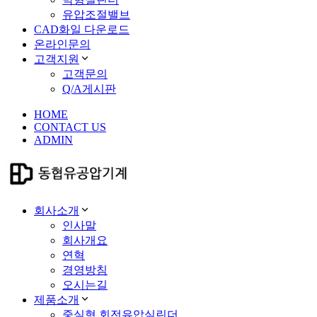
유압조절밸브
CAD화일 다운로드
온라인문의
고객지원
고객문의
Q/A게시판
HOME
CONTACT US
ADMIN
회사소개
인사말
회사개요
연혁
경영방침
오시는길
제품소개
중실형 회전유압실린더