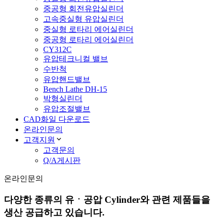
중공형 회전유압실린더
고속중실형 유압실린더
중실형 로타리 에어실린더
중공형 로타리 에어실린더
CY312C
유압테크니컬 밸브
수반척
유압핸드밸브
Bench Lathe DH-15
박형실린더
유압조절밸브
CAD화일 다운로드
온라인문의
고객지원
고객문의
Q/A게시판
온라인문의
다양한 종류의 유ㆍ공압 Cylinder와 관련 제품들을
생산 공급하고 있습니다.