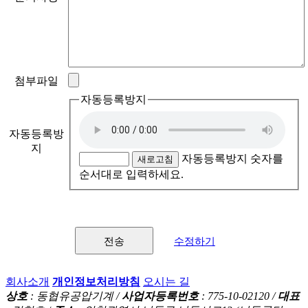
1. 이용자의 개인정보 보호
"개인정보"란 살아 있는 개인에 관한 정보로서 성명, 전화번호 등 및
영상 등을 통하여 개인을 알아볼 수 있는 정보(해당 정보만으로는
특정 개인을 알아볼 수 없더라도 다른 정보와 쉽게 결합하여
첨부파일
알아볼 수 있는 것을 포함한다)를 말합니다.
자동등록방지
동협유공압기계은 관련 법률, 정부의 지침을 준수하여 고객님께서
제공하시는 개인정보가 어떠한 용도와 방식으로 이용되고 있으며,
개인정보보호를 위해 어떠한 조치가 취해지고 있는지
자동등록방
지
알려드립니다.
자동등록방지 숫자를
새로고침
순서대로 입력하세요.
2. 수집하는 개인정보 항목 및 수집 방법
(1) 개인정보 수집 항목
수정하기
1.동협유공압기계은 회원가입, 원활한 고객상담, 본인 확인,
고지사항 전달 및 확인, 본인의사 확인 등 의사소통을 위한
절차에의 이용,동협유공압기계 또는동협유공압기계 제휴사의
회사소개
개인정보처리방침
오시는 길
서비스(상품) 및 이벤트 제공을 위해 아래와 같은 개인정보를
상호
: 동협유공압기계 /
사업자등록번호
: 775-10-02120 /
대표